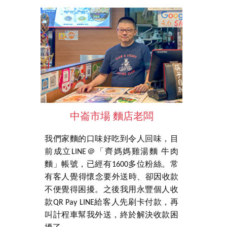
嶼
中崙市場 麵店老闆
，除了掌
我們家麵的口味好吃到令人回味，目
多元支付
大家若覺
前成立LINE＠「齊媽媽雞湯麵 牛肉
經過的客
機打賞更
麵」帳號，已經有1600多位粉絲。常
款QR P
用永豐個人
有客人覺​得懷念要外送時、卻因收款
涼的飲料
不便覺得困擾。之後我用永豐個人收
訊通知，
款QR Pay LINE給客人先刷卡付款，再
再為收現
叫計程車幫我外送，終於解決收款困